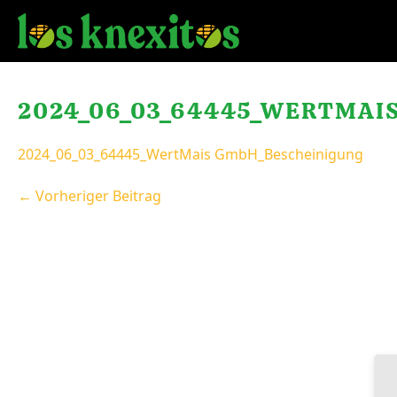
Zum
Inhalt
springen
2024_06_03_64445_WERTMAI
2024_06_03_64445_WertMais GmbH_Bescheinigung
Beitragsnavigation
← Vorheriger Beitrag